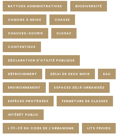
BATTUES ADMINISTRATIVES
BIODIVERSITÉ
CANONS À NEIGE
CHASSE
CHAUVES-SOURIS
CLUSAZ
CONTENTIEUX
DÉCLARATION D'UTILITÉ PUBLIQUE
DÉFRICHEMENT
DÉLAI DE DEUX MOIS
EAU
ENVIRONNEMENT
ESPACES DÉJÀ URBANISÉS
ESPÈCES PROTÉGÉES
FERMETURE DE CLASSES
INTÉRÊT PUBLIC
L.111-23 DU CODE DE L'URBANISME
LITS FROIDS