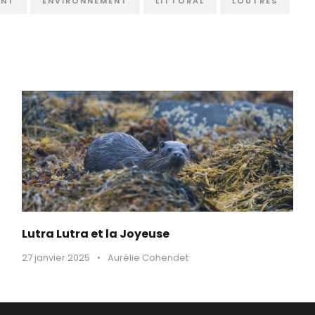
ENT
ENVIRONNEMENT
LITTORAL
LOUTRES
Lutra Lutra et la Joyeuse
27 janvier 2025
•
Aurélie Cohendet