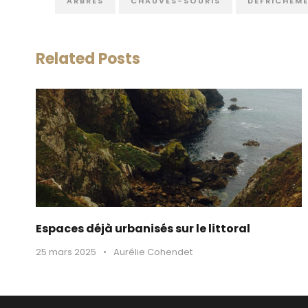
ARBRES
CHAUVES-SOURIS
DÉFRICHEM
Related Posts
Espaces déjà urbanisés sur le littoral
25 mars 2025
•
Aurélie Cohendet