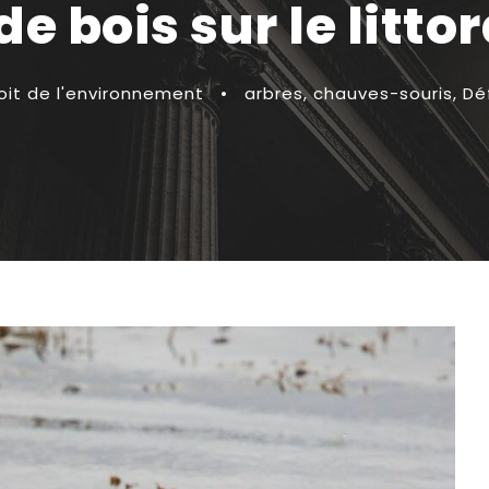
e bois sur le litto
oit de l'environnement
•
arbres
,
chauves-souris
,
Dé