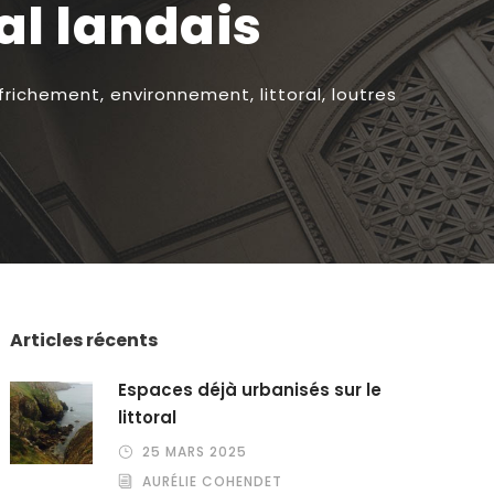
ral landais
frichement
,
environnement
,
littoral
,
loutres
Articles récents
Espaces déjà urbanisés sur le
littoral
25 MARS 2025
AURÉLIE COHENDET