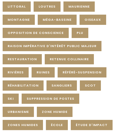
LITTORAL
LOUTRES
MAURIENNE
MONTAGNE
MÉGA-BASSINE
OISEAUX
OPPOSITION DE CONSCIENCE
PLU
RAISON IMPÉRATIVE D'INTÉRÊT PUBLIC MAJEUR
RESTAURATION
RETENUE COLLINAIRE
RIVIÈRES
RUINES
RÉFÉRÉ-SUSPENSION
RÉHABILITATION
SANGLIERS
SCOT
SKI
SUPPRESSION DE POSTES
URBANISME
ZONE HUMIDE
ZONES HUMIDES
ÉCOLE
ÉTUDE D'IMPACT