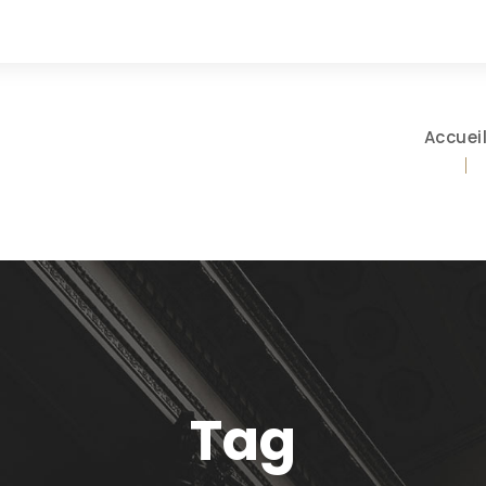
Accuei
Tag