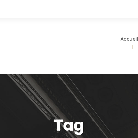
Accuei
Tag